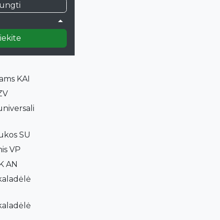
jungti
)
grindims GR
amzdžio
iekite
niams KAI
ZV
niversali
šukos SU
nis VP
NK AN
aladėlė
aladėlė