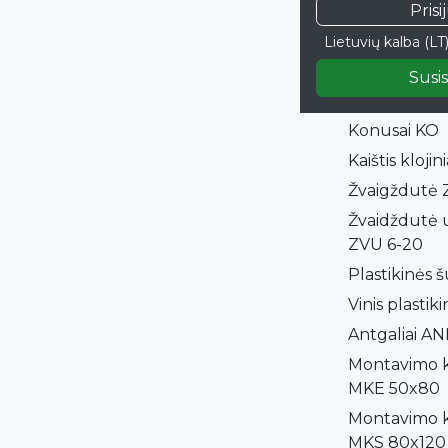
Prisi
FG
Lietuvių kalba (LT
Fiksatorius 
Grindiniai v
Susis
formos GRV
Konusai KO
Kaištis kloji
Žvaigždutė 
Žvaidždutė u
ZVU 6-20
Plastikinės 
Vinis plastiki
Antgaliai A
Montavimo k
MKE 50x80
Montavimo k
MKS 80x120