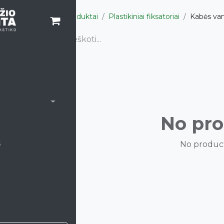
Produktai
Plastikiniai fiksatoriai
Kabės va
satoriai
/24 Buka
liomis
/24S
utė KED/14
No pro
/14 Lengva
s
No product
fiksatorius
iedai 5Z
iedai 6Z
elžbetoniui