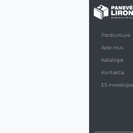
Kategorijos
Visi produktai
Plastikiniai fik
Parduotuvė
Metaliniai fiks
Apie mus
Katalogai
Kontaktai
ES investicijo