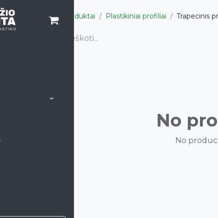
Produktai
Plastikiniai profiliai
Trapecinis pr
satoriai
atoriai
No pro
s
No product