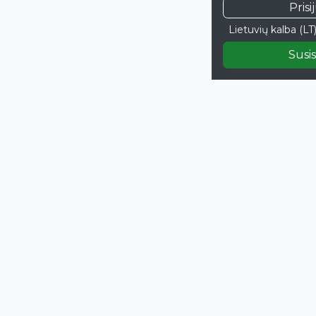
Prisi
Lietuvių kalba (LT
Susis