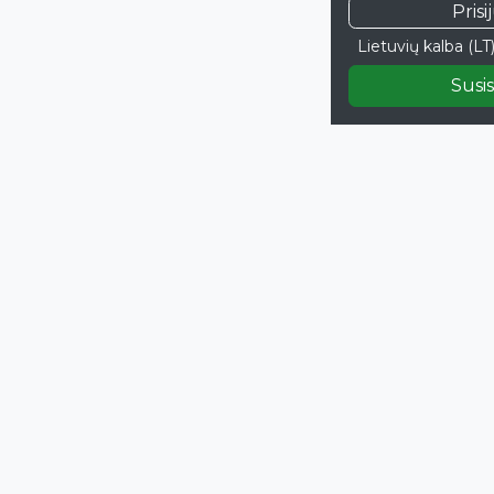
Prisi
Lietuvių kalba (LT
Susis