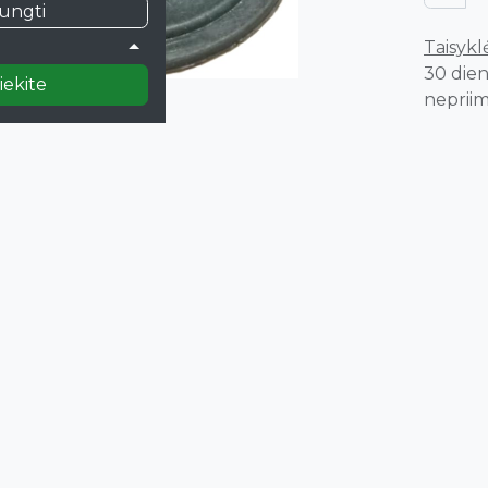
jungti
)
Taisyklė
30 dien
iekite
nepriim