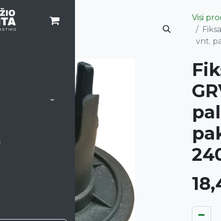
Visi pr
Fiks
vnt. p
Fik
GR
pal
pak
s
24
18,