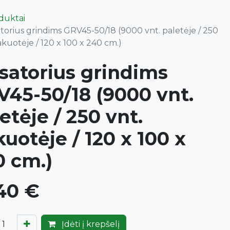
oduktai
atorius grindims GRV45-50/18 (9000 vnt. paletėje / 250
akuotėje / 120 x 100 x 240 cm.)
satorius grindims
V45-50/18 (9000 vnt.
etėje / 250 vnt.
uotėje / 120 x 100 x
0 cm.)
40
€
Įdėti į krepšelį