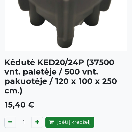
Kėdutė KED20/24P (37500
vnt. paletėje / 500 vnt.
pakuotėje / 120 x 100 x 250
cm.)
15,40
€
Įdėti į krepšelį