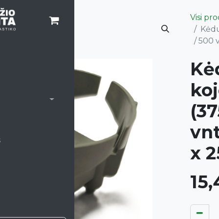
Visi pr
Kėdu
/ 500 
Kė
ko
(37
vnt
s
x 2
15,