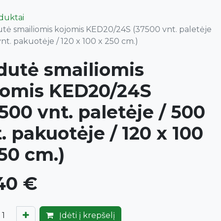
oduktai
tė smailiomis kojomis KED20/24S (37500 vnt. paletėje
vnt. pakuotėje / 120 x 100 x 250 cm.)
dutė smailiomis
jomis KED20/24S
500 vnt. paletėje / 500
. pakuotėje / 120 x 100
50 cm.)
40
€
Įdėti į krepšelį