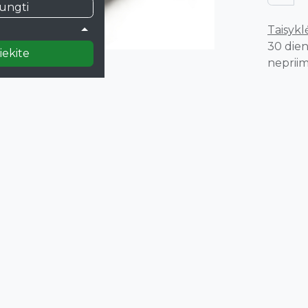
jungti
)
Taisyklė
30 dien
iekite
nepriim