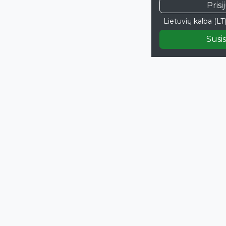
Prisi
Lietuvių kalba (LT
Susis