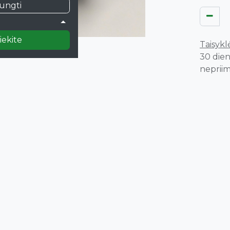
jungti
)
iekite
Taisyklė
30 dien
nepriim