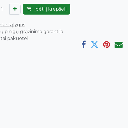
Įdėti į krepšelį
s ir sąlygos
ų pinigų grąžinimo garantija
tai pakuotei.