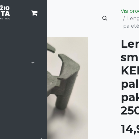
Visi pr
Leng
paletė
Le
sm
KE
pal
s
pak
25
14,