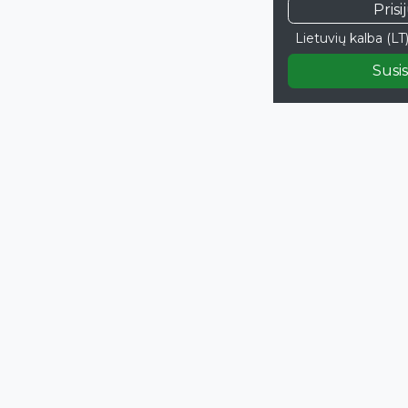
Prisi
Lietuvių kalba (LT
Susis