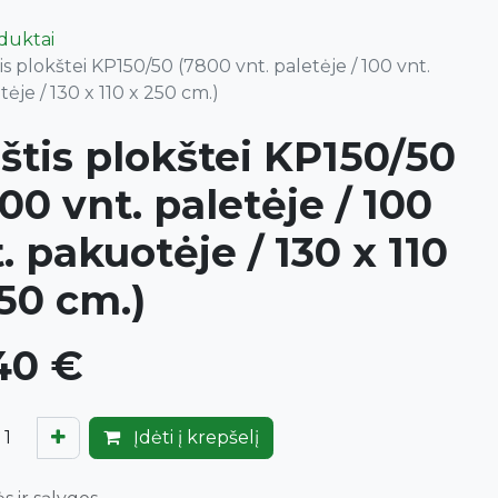
oduktai
is plokštei KP150/50 (7800 vnt. paletėje / 100 vnt.
ėje / 130 x 110 x 250 cm.)
štis plokštei KP150/50
00 vnt. paletėje / 100
. pakuotėje / 130 x 110
50 cm.)
40
€
Įdėti į krepšelį