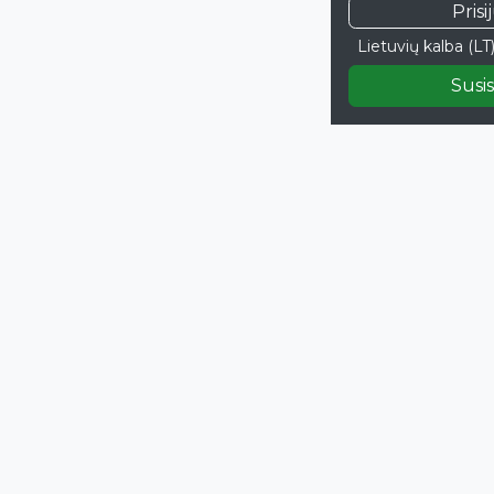
Prisi
Lietuvių kalba (LT
Susis