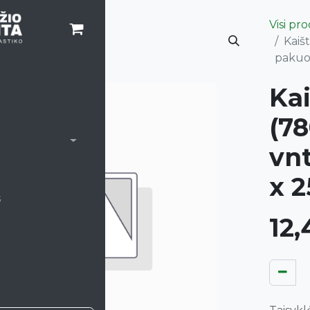
Visi pr
Kaišt
pakuot
Kai
(78
vnt
x 2
s
12,