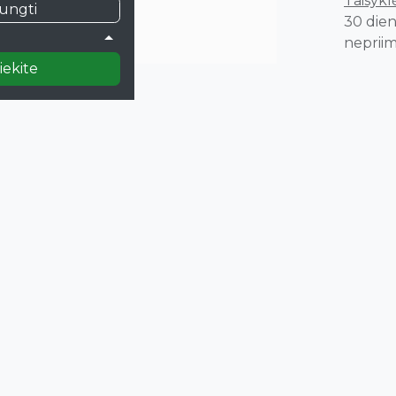
Taisyklė
jungti
30 dien
)
nepriim
iekite