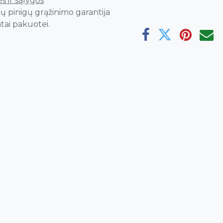
s ir sąlygos
ų pinigų grąžinimo garantija
tai pakuotei.