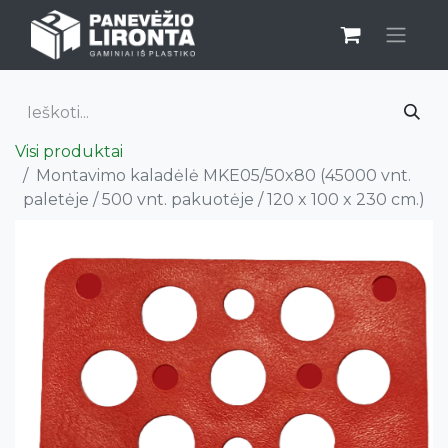
Visi produktai
Montavimo kaladėlė MKE05/50x80 (45000 vnt.
paletėje / 500 vnt. pakuotėje / 120 x 100 x 230 cm.)