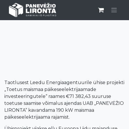
EU INVESTMENT
Taotlusest Leedu Energiaagentuurile ühise projekti
„Toetus maismaa päikeseelektrijaamade
investeeringutele“ raames €71 382,43 suuruse
toetuse saamise võimalus ajendas UAB „PANEVĖŽIO
LIRONTA“ kavandama 190 kW maismaa
päikeseelektrijaama rajamist.
Ühisprojekt viiakse ellu Euroopa Liidu majanduse