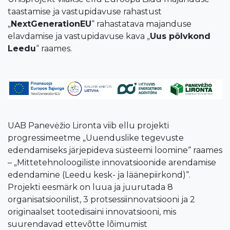
taastamise ja vastupidavuse rahastust
„
NextGenerationEU
“ rahastatava majanduse
elavdamise ja vastupidavuse kava „
Uus põlvkond
Leedu
“ raames.
UAB Panevėžio Lironta viib ellu projekti
progressimeetme „Uuenduslike tegevuste
edendamiseks järjepideva süsteemi loomine“ raames
– „Mitte­tehnoloogiliste innovatsioonide arendamise
edendamine (Leedu kesk- ja läänepiirkond)“.
Projekti eesmärk on luua ja juurutada 8
organisatsioonilist, 3 protsessiinnovatsiooni ja 2
originaalset tootedisaini innovatsiooni, mis
suurendavad ettevõtte lõimumist